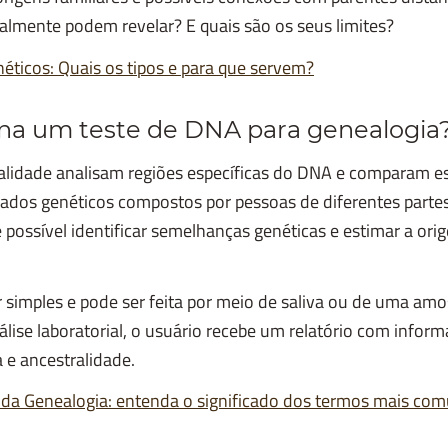
almente podem revelar? E quais são os seus limites?
néticos: Quais os tipos e para que servem?
na um teste de DNA para genealogia
ralidade analisam regiões específicas do DNA e comparam e
ados genéticos compostos por pessoas de diferentes partes
possível identificar semelhanças genéticas e estimar a ori
r simples e pode ser feita por meio de saliva ou de uma am
lise laboratorial, o usuário recebe um relatório com infor
 e ancestralidade.
 da Genealogia: entenda o significado dos termos mais co