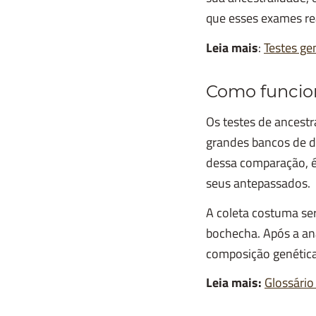
que esses exames re
Leia mais
:
Testes ge
Como funcio
Os testes de ancest
grandes bancos de d
dessa comparação, é 
seus antepassados.
A coleta costuma se
bochecha. Após a aná
composição genética
Leia mais:
Glossário