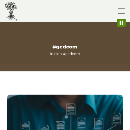
#gedcom
Início
»
#gedcom