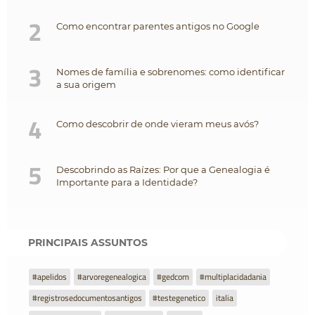
2
Como encontrar parentes antigos no Google
3
Nomes de família e sobrenomes: como identificar
a sua origem
4
Como descobrir de onde vieram meus avós?
5
Descobrindo as Raízes: Por que a Genealogia é
Importante para a Identidade?
PRINCIPAIS ASSUNTOS
#apelidos
#arvoregenealogica
#gedcom
#multiplacidadania
#registrosedocumentosantigos
#testegenetico
italia