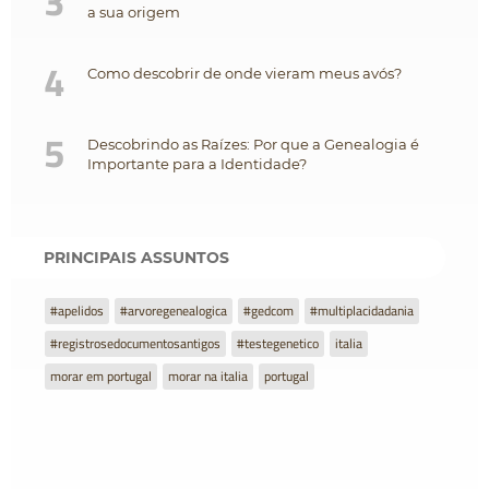
3
a sua origem
4
Como descobrir de onde vieram meus avós?
5
Descobrindo as Raízes: Por que a Genealogia é
Importante para a Identidade?
PRINCIPAIS ASSUNTOS
#apelidos
#arvoregenealogica
#gedcom
#multiplacidadania
#registrosedocumentosantigos
#testegenetico
italia
morar em portugal
morar na italia
portugal